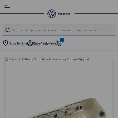
0
Nova Serrana
Entre/registre-se
/
Peças VW
/
Busca Simplificada
/
Peças por Código Original