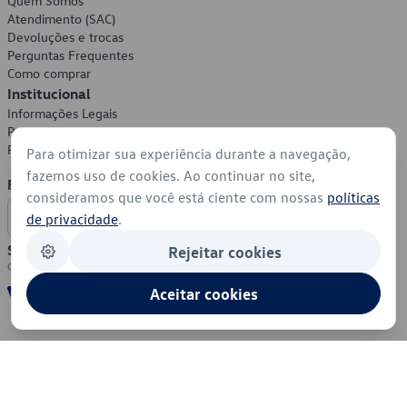
Quem Somos
Atendimento (SAC)
Devoluções e trocas
Perguntas Frequentes
Como comprar
Institucional
Informações Legais
Política de Privacidade
Política de Cookies
Para otimizar sua experiência durante a navegação,
fazemos uso de cookies. Ao continuar no site,
Formas de Pagamento
consideramos que você está ciente com nossas
políticas
de privacidade
.
Segurança
Rejeitar cookies
Aceitar cookies
© 2026 - Volkswagen do Brasil - Todos os direitos reservados