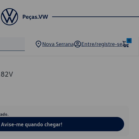
0
Nova Serrana
Entre/registre-se
282V
tado.
Avise-me quando chegar!