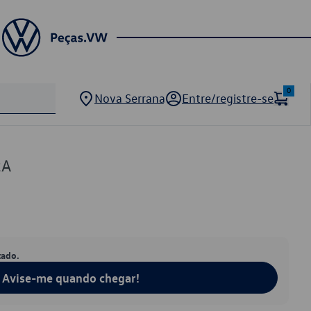
0
Nova Serrana
Entre/registre-se
2A
tado.
Avise-me quando chegar!