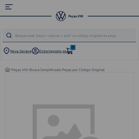
0
Nova Serrana
Entre/registre-se
/
Peças VW
/
Busca Simplificada
/
Peças por Código Original