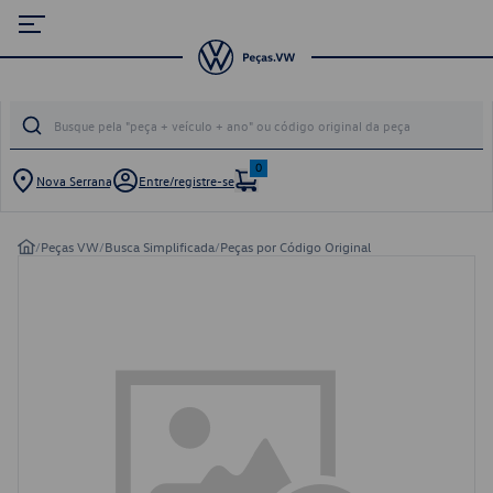
0
Nova Serrana
Entre/registre-se
/
Peças VW
/
Busca Simplificada
/
Peças por Código Original