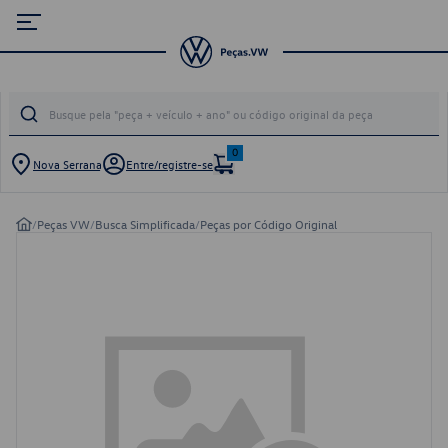
0
Nova Serrana
Entre/registre-se
/
Peças VW
/
Busca Simplificada
/
Peças por Código Original