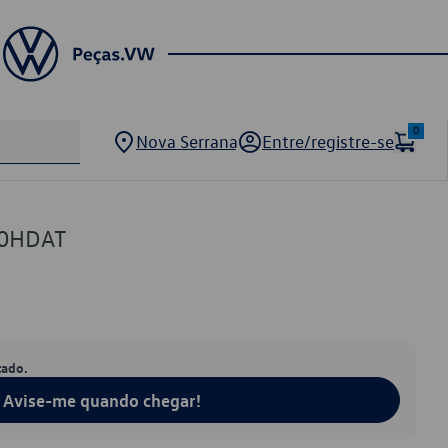
0
Nova Serrana
Entre/registre-se
70HDAT
tado.
Avise-me quando chegar!