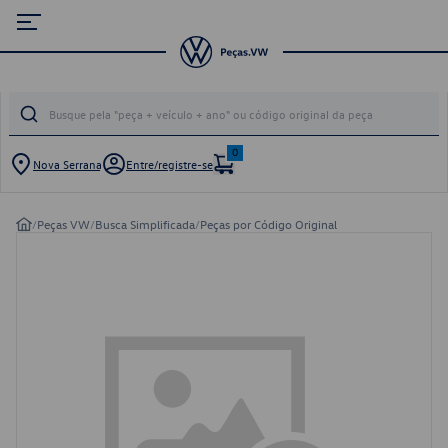
0
Nova Serrana
Entre/registre-se
/
Peças VW
/
Busca Simplificada
/
Peças por Código Original