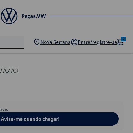
0
Nova Serrana
Entre/registre-se
17AZA2
tado.
Avise-me quando chegar!