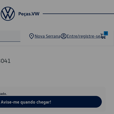
0
Nova Serrana
Entre/registre-se
3041
tado.
Avise-me quando chegar!