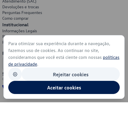
Atendimento (SAC)
Devoluções e trocas
Perguntas Frequentes
Como comprar
Institucional
Informações Legais
Política de Privacidade
Política de Cookies
Para otimizar sua experiência durante a navegação,
fazemos uso de cookies. Ao continuar no site,
Formas de Pagamento
consideramos que você está ciente com nossas
políticas
de privacidade
.
Segurança
Rejeitar cookies
Aceitar cookies
© 2026 - Volkswagen do Brasil - Todos os direitos reservados