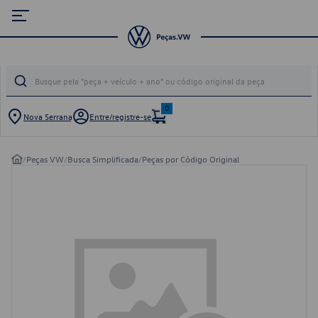
0
Nova Serrana
Entre/registre-se
/
Peças VW
/
Busca Simplificada
/
Peças por Código Original