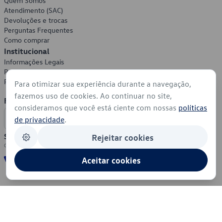
Quem Somos
Atendimento (SAC)
Devoluções e trocas
Perguntas Frequentes
Como comprar
Institucional
Informações Legais
Política de Privacidade
Política de Cookies
Para otimizar sua experiência durante a navegação,
fazemos uso de cookies. Ao continuar no site,
Formas de Pagamento
consideramos que você está ciente com nossas
políticas
de privacidade
.
Segurança
Rejeitar cookies
Aceitar cookies
© 2026 - Volkswagen do Brasil - Todos os direitos reservados