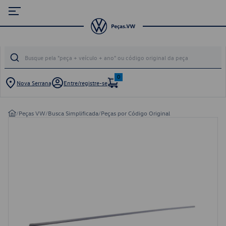
0
Nova Serrana
Entre/registre-se
/
Peças VW
/
Busca Simplificada
/
Peças por Código Original