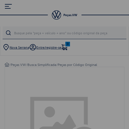
0
Nova Serrana
Entre/registre-se
/
Peças VW
/
Busca Simplificada
/
Peças por Código Original