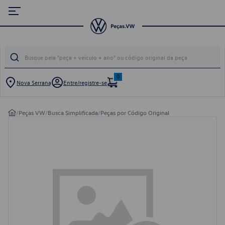
0
Nova Serrana
Entre/registre-se
/
Peças VW
/
Busca Simplificada
/
Peças por Código Original