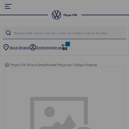
0
Nova Serrana
Entre/registre-se
/
Peças VW
/
Busca Simplificada
/
Peças por Código Original