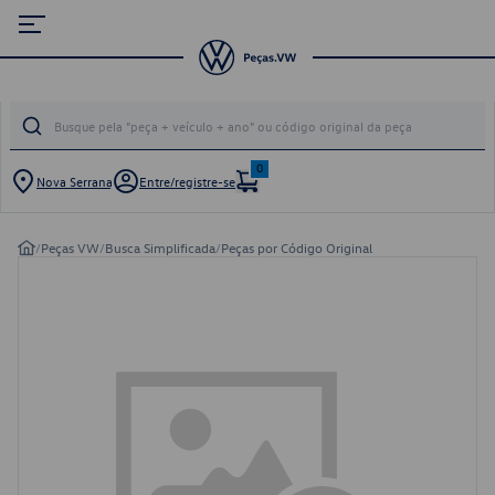
0
Nova Serrana
Entre/registre-se
/
Peças VW
/
Busca Simplificada
/
Peças por Código Original