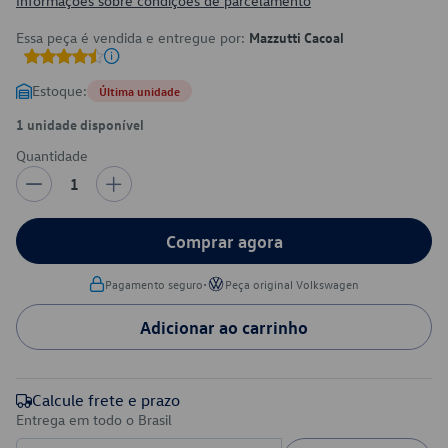
Informações sobre condições de parcelamento
Essa peça é vendida e entregue por:
Mazzutti Cacoal
Estoque:
Última unidade
1 unidade disponível
Quantidade
1
Comprar agora
•
Pagamento seguro
Peça original Volkswagen
Adicionar ao carrinho
Calcule frete e prazo
Entrega em todo o Brasil