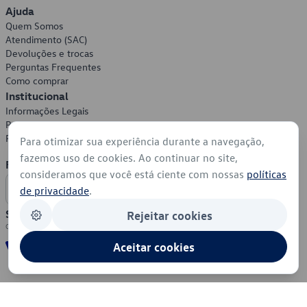
Ajuda
Quem Somos
Atendimento (SAC)
Devoluções e trocas
Perguntas Frequentes
Como comprar
Institucional
Informações Legais
Política de Privacidade
Política de Cookies
Para otimizar sua experiência durante a navegação,
fazemos uso de cookies. Ao continuar no site,
Formas de Pagamento
consideramos que você está ciente com nossas
políticas
de privacidade
.
Segurança
Rejeitar cookies
Aceitar cookies