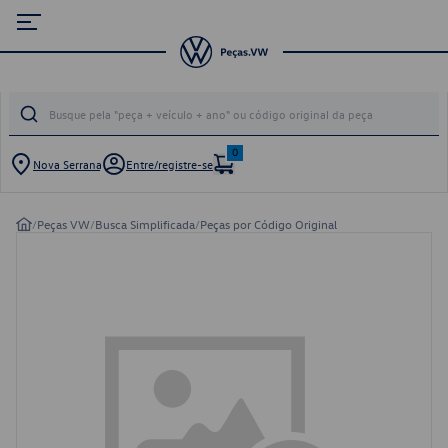
0
Nova Serrana
Entre/registre-se
/
Peças VW
/
Busca Simplificada
/
Peças por Código Original