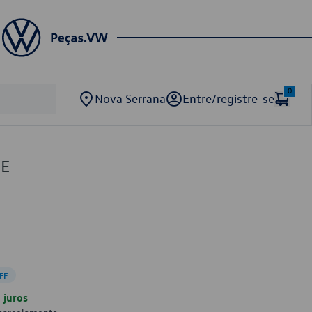
0
Nova Serrana
Entre/registre-se
6E
FF
juros