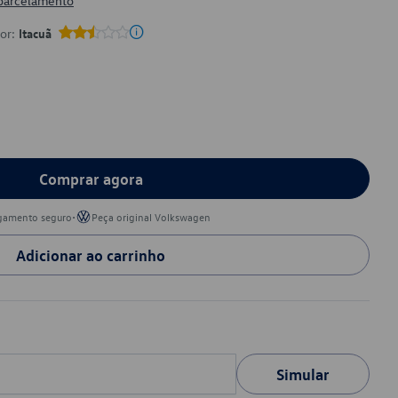
 parcelamento
por:
Itacuã
Comprar agora
•
gamento seguro
Peça original Volkswagen
Adicionar ao carrinho
Simular