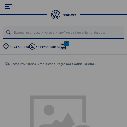
0
Nova Serrana
Entre/registre-se
/
Peças VW
/
Busca Simplificada
/
Peças por Código Original