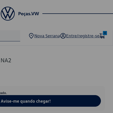
0
Nova Serrana
Entre/registre-se
1NA2
tado.
Avise-me quando chegar!