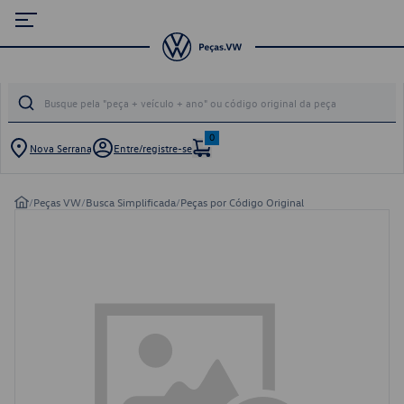
0
Nova Serrana
Entre/registre-se
/
Peças VW
/
Busca Simplificada
/
Peças por Código Original