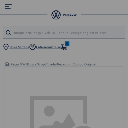
0
Nova Serrana
Entre/registre-se
/
Peças VW
/
Busca Simplificada
/
Peças por Código Original