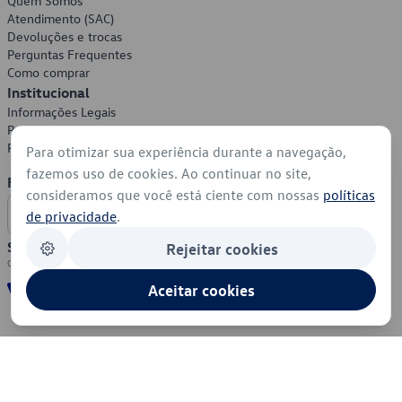
Quem Somos
Atendimento (SAC)
Devoluções e trocas
Perguntas Frequentes
Como comprar
Institucional
Informações Legais
Política de Privacidade
Política de Cookies
Para otimizar sua experiência durante a navegação,
fazemos uso de cookies. Ao continuar no site,
Formas de Pagamento
consideramos que você está ciente com nossas
políticas
de privacidade
.
Segurança
Rejeitar cookies
Aceitar cookies
© 2026 - Volkswagen do Brasil - Todos os direitos reservados