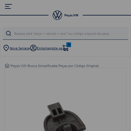
0
Nova Serrana
Entre/registre-se
/
Peças VW
/
Busca Simplificada
/
Peças por Código Original