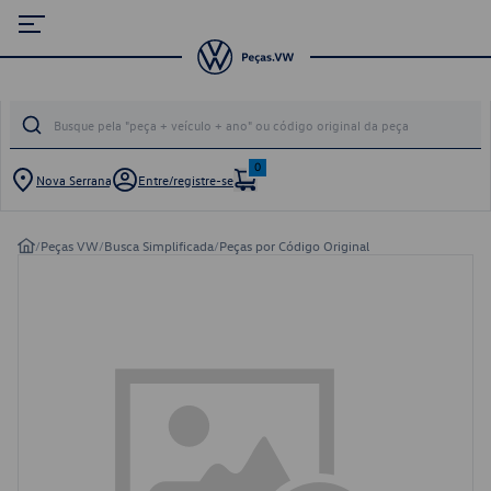
0
Nova Serrana
Entre/registre-se
/
Peças VW
/
Busca Simplificada
/
Peças por Código Original