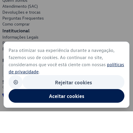
Quem Somos
Atendimento (SAC)
Devoluções e trocas
Perguntas Frequentes
Como comprar
Institucional
Informações Legais
Política de Privacidade
Política de Cookies
Para otimizar sua experiência durante a navegação,
fazemos uso de cookies. Ao continuar no site,
Formas de Pagamento
consideramos que você está ciente com nossas
políticas
de privacidade
.
Segurança
Rejeitar cookies
Aceitar cookies
© 2026 - Volkswagen do Brasil - Todos os direitos reservados