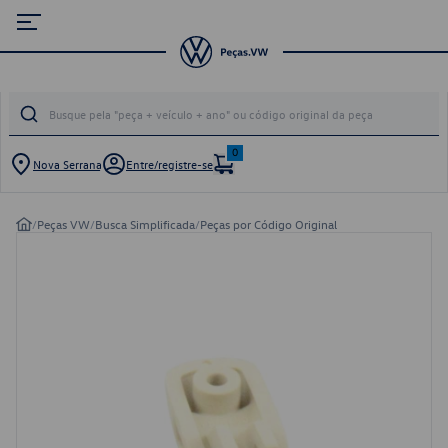
0
Nova Serrana
Entre/registre-se
/
Peças VW
/
Busca Simplificada
/
Peças por Código Original