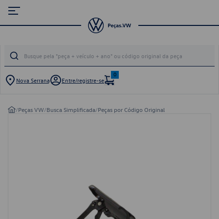
0
Nova Serrana
Entre/registre-se
/
Peças VW
/
Busca Simplificada
/
Peças por Código Original