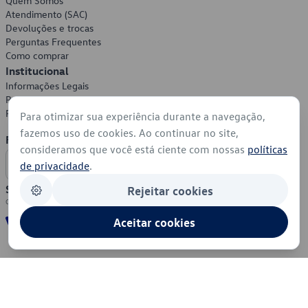
Quem Somos
Atendimento (SAC)
Devoluções e trocas
Perguntas Frequentes
Como comprar
Institucional
Informações Legais
Política de Privacidade
Política de Cookies
Para otimizar sua experiência durante a navegação,
fazemos uso de cookies. Ao continuar no site,
Formas de Pagamento
consideramos que você está ciente com nossas
políticas
de privacidade
.
Segurança
Rejeitar cookies
Aceitar cookies
© 2026 - Volkswagen do Brasil - Todos os direitos reservados