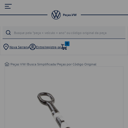
0
Nova Serrana
Entre/registre-se
/
Peças VW
/
Busca Simplificada
/
Peças por Código Original