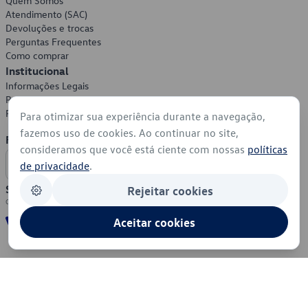
Quem Somos
Atendimento (SAC)
Devoluções e trocas
Perguntas Frequentes
Como comprar
Institucional
Informações Legais
Política de Privacidade
Política de Cookies
Para otimizar sua experiência durante a navegação,
fazemos uso de cookies. Ao continuar no site,
Formas de Pagamento
consideramos que você está ciente com nossas
políticas
de privacidade
.
Segurança
Rejeitar cookies
Aceitar cookies
© 2026 - Volkswagen do Brasil - Todos os direitos reservados