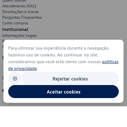
Quem Somos
Atendimento (SAC)
Devoluções e trocas
Perguntas Frequentes
Como comprar
Institucional
Informações Legais
Política de Privacidade
Política de Cookies
Para otimizar sua experiência durante a navegação,
fazemos uso de cookies. Ao continuar no site,
Formas de Pagamento
consideramos que você está ciente com nossas
políticas
de privacidade
.
Segurança
Rejeitar cookies
Aceitar cookies
© 2026 - Volkswagen do Brasil - Todos os direitos reservados