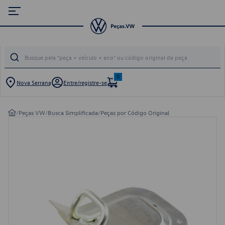
0
Nova Serrana
Entre/registre-se
/
Peças VW
/
Busca Simplificada
/
Peças por Código Original