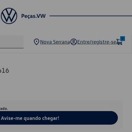
0
Nova Serrana
Entre/registre-se
616
tado.
Avise-me quando chegar!