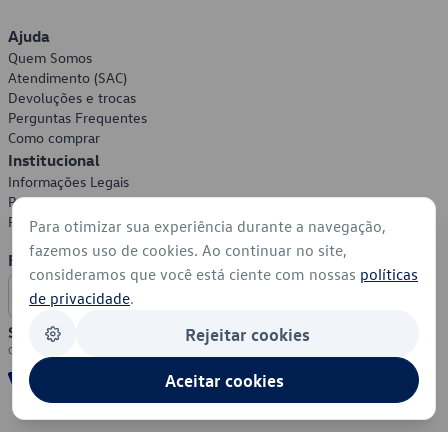
Ajuda
Quem Somos
Atendimento (SAC)
Devoluções e trocas
Perguntas Frequentes
Como comprar
Institucional
Informações Legais
Política de Privacidade
Política de Cookies
Para otimizar sua experiência durante a navegação,
fazemos uso de cookies. Ao continuar no site,
Formas de Pagamento
consideramos que você está ciente com nossas
políticas
de privacidade
.
Segurança
Rejeitar cookies
Aceitar cookies