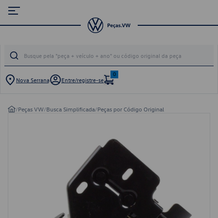
0
Nova Serrana
Entre/registre-se
/
Peças VW
/
Busca Simplificada
/
Peças por Código Original