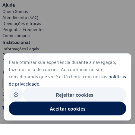
Ajuda
Quem Somos
Atendimento (SAC)
Devoluções e trocas
Perguntas Frequentes
Como comprar
Institucional
Informações Legais
Política de Privacidade
Política de Cookies
Para otimizar sua experiência durante a navegação,
fazemos uso de cookies. Ao continuar no site,
Formas de Pagamento
consideramos que você está ciente com nossas
políticas
de privacidade
.
Segurança
Rejeitar cookies
Aceitar cookies