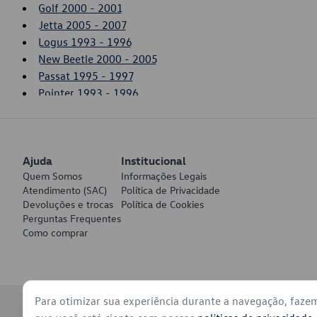
Golf 2000 - 2001
Jetta 2005 - 2007
Logus 1993 - 1996
New Beetle 2000 - 2005
Passat 1995 - 1997
Pointer 1993 - 1996
Polo 1997 - 2000
Ajuda
Institucional
Quem Somos
Informações Legais
Atendimento (SAC)
Política de Privacidade
Devoluções e trocas
Política de Cookies
Perguntas Frequentes
Como comprar
Para otimizar sua experiência durante a navegação, faze
© 2026 - Volkswagen do Brasil - Todos os direitos reservados