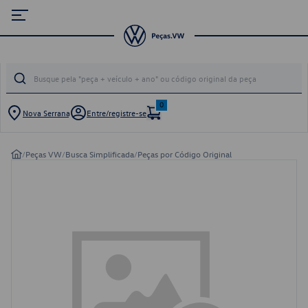
0
Nova Serrana
Entre/registre-se
/
Peças VW
/
Busca Simplificada
/
Peças por Código Original