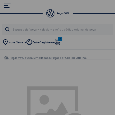
0
Nova Serrana
Entre/registre-se
/
Peças VW
/
Busca Simplificada
/
Peças por Código Original