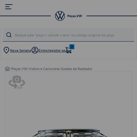
0
Nova Serrana
Entre/registre-se
/
Peças VW
/
Vidros e Carroceria
/
Grades de Radiador