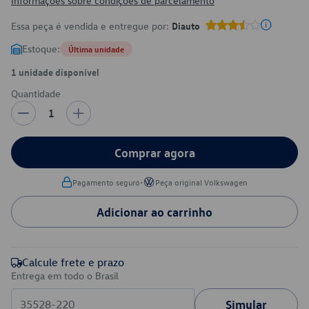
Informações sobre condições de parcelamento
Essa peça é vendida e entregue por:
Diauto
Estoque:
Última unidade
1 unidade disponível
Quantidade
1
Comprar agora
•
Pagamento seguro
Peça original Volkswagen
Adicionar ao carrinho
Calcule frete e prazo
Entrega em todo o Brasil
Simular