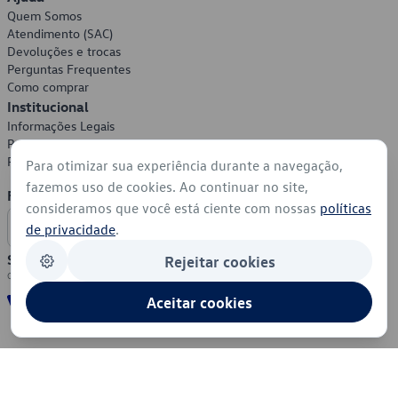
Quem Somos
Atendimento (SAC)
Devoluções e trocas
Perguntas Frequentes
Como comprar
Institucional
Informações Legais
Política de Privacidade
Política de Cookies
Para otimizar sua experiência durante a navegação,
fazemos uso de cookies. Ao continuar no site,
Formas de Pagamento
consideramos que você está ciente com nossas
políticas
de privacidade
.
Segurança
Rejeitar cookies
Aceitar cookies
© 2026 - Volkswagen do Brasil - Todos os direitos reservados