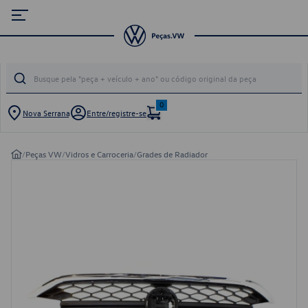
0
Nova Serrana
Entre/registre-se
/
Peças VW
/
Vidros e Carroceria
/
Grades de Radiador