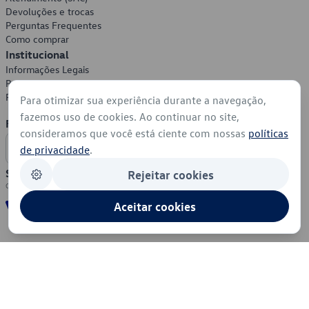
Devoluções e trocas
Perguntas Frequentes
Como comprar
Institucional
Informações Legais
Política de Privacidade
Política de Cookies
Para otimizar sua experiência durante a navegação,
fazemos uso de cookies. Ao continuar no site,
Formas de Pagamento
consideramos que você está ciente com nossas
políticas
de privacidade
.
Segurança
Rejeitar cookies
Aceitar cookies
© 2026 - Volkswagen do Brasil - Todos os direitos reservados