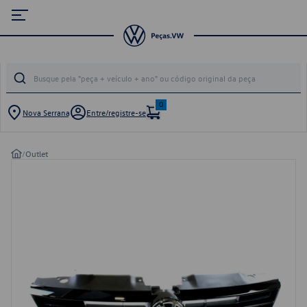
0
Nova Serrana
Entre/registre-se
/
Outlet