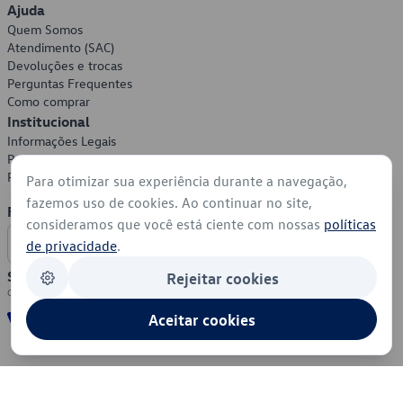
Ajuda
Quem Somos
Atendimento (SAC)
Devoluções e trocas
Perguntas Frequentes
Como comprar
Institucional
Informações Legais
Política de Privacidade
Política de Cookies
Para otimizar sua experiência durante a navegação,
fazemos uso de cookies. Ao continuar no site,
Formas de Pagamento
consideramos que você está ciente com nossas
políticas
de privacidade
.
Segurança
Rejeitar cookies
Aceitar cookies