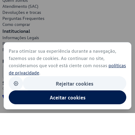
Quem Somos
Atendimento (SAC)
Devoluções e trocas
Perguntas Frequentes
Como comprar
Institucional
Informações Legais
Política de Privacidade
Política de Cookies
Para otimizar sua experiência durante a navegação,
fazemos uso de cookies. Ao continuar no site,
Formas de Pagamento
consideramos que você está ciente com nossas
políticas
de privacidade
.
Segurança
Rejeitar cookies
Aceitar cookies
© 2026 - Volkswagen do Brasil - Todos os direitos reservados