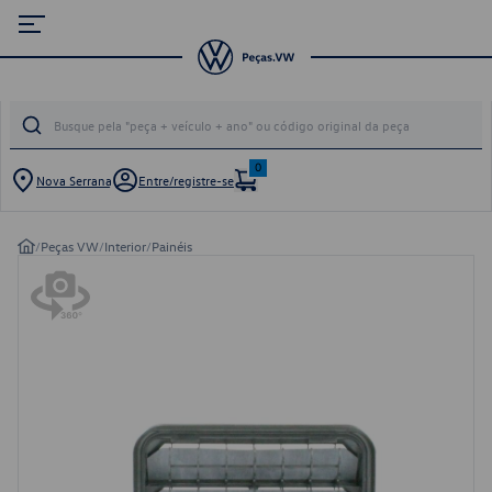
0
Nova Serrana
Entre/registre-se
/
Peças VW
/
Interior
/
Painéis