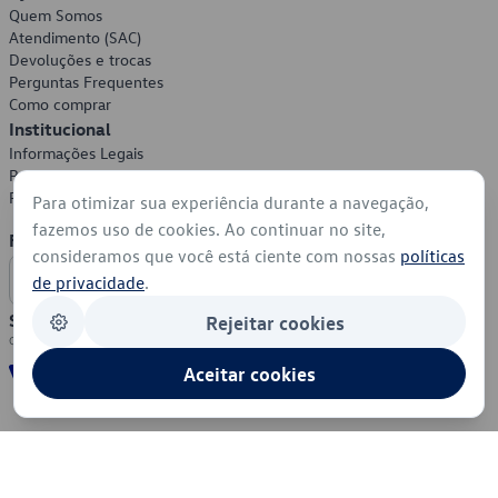
Quem Somos
Atendimento (SAC)
Devoluções e trocas
Perguntas Frequentes
Como comprar
Institucional
Informações Legais
Política de Privacidade
Política de Cookies
Para otimizar sua experiência durante a navegação,
fazemos uso de cookies. Ao continuar no site,
Formas de Pagamento
consideramos que você está ciente com nossas
políticas
de privacidade
.
Segurança
Rejeitar cookies
Aceitar cookies
© 2026 - Volkswagen do Brasil - Todos os direitos reservados