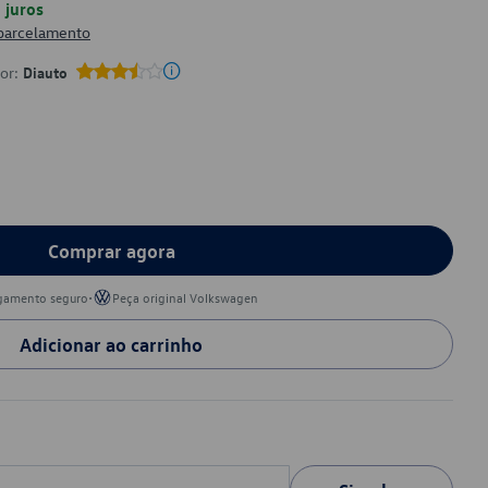
juros
 parcelamento
por:
Diauto
Comprar agora
•
gamento seguro
Peça original Volkswagen
Adicionar ao carrinho