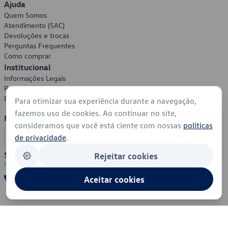
Ajuda
Quem Somos
Atendimento (SAC)
Devoluções e trocas
Perguntas Frequentes
Como comprar
Institucional
Informações Legais
Política de Privacidade
Política de Cookies
Para otimizar sua experiência durante a navegação,
fazemos uso de cookies. Ao continuar no site,
Formas de Pagamento
consideramos que você está ciente com nossas
políticas
de privacidade
.
Segurança
Rejeitar cookies
Aceitar cookies