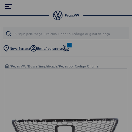
0
Nova Serrana
Entre/registre-se
/
Peças VW
/
Busca Simplificada
/
Peças por Código Original