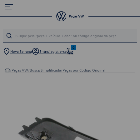
0
Nova Serrana
Entre/registre-se
/
Peças VW
/
Busca Simplificada
/
Peças por Código Original