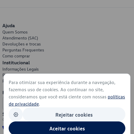
Ajuda
Quem Somos
Atendimento (SAC)
Devoluções e trocas
Perguntas Frequentes
Como comprar
Institucional
Informações Legais
Política de Privacidade
Política de Cookies
Para otimizar sua experiência durante a navegação,
fazemos uso de cookies. Ao continuar no site,
Formas de Pagamento
consideramos que você está ciente com nossas
políticas
de privacidade
.
Segurança
Rejeitar cookies
Aceitar cookies