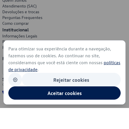
Quem Somos
Atendimento (SAC)
Devoluções e trocas
Perguntas Frequentes
Como comprar
Institucional
Informações Legais
Política de Privacidade
Política de Cookies
Para otimizar sua experiência durante a navegação,
fazemos uso de cookies. Ao continuar no site,
Formas de Pagamento
consideramos que você está ciente com nossas
políticas
de privacidade
.
Segurança
Rejeitar cookies
Aceitar cookies
© 2026 - Volkswagen do Brasil - Todos os direitos reservados