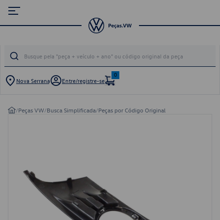
0
Nova Serrana
Entre/registre-se
/
Peças VW
/
Busca Simplificada
/
Peças por Código Original