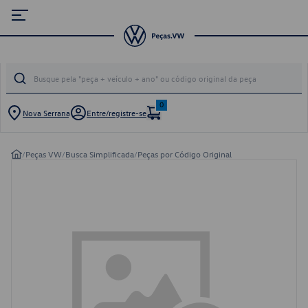
0
Nova Serrana
Entre/registre-se
/
Peças VW
/
Busca Simplificada
/
Peças por Código Original