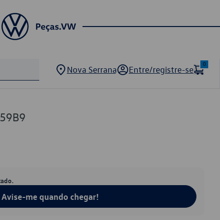
0
Nova Serrana
Entre/registre-se
659B9
tado.
Avise-me quando chegar!