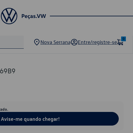
0
Nova Serrana
Entre/registre-se
669B9
tado.
Avise-me quando chegar!