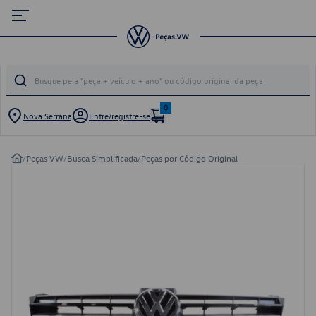
0
Nova Serrana
Entre/registre-se
/
Peças VW
/
Busca Simplificada
/
Peças por Código Original