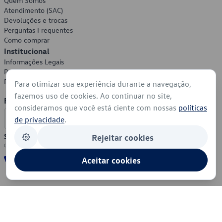
Quem Somos
Atendimento (SAC)
Devoluções e trocas
Perguntas Frequentes
Como comprar
Institucional
Informações Legais
Política de Privacidade
Política de Cookies
Para otimizar sua experiência durante a navegação,
fazemos uso de cookies. Ao continuar no site,
Formas de Pagamento
consideramos que você está ciente com nossas
políticas
de privacidade
.
Segurança
Rejeitar cookies
Aceitar cookies
© 2026 - Volkswagen do Brasil - Todos os direitos reservados