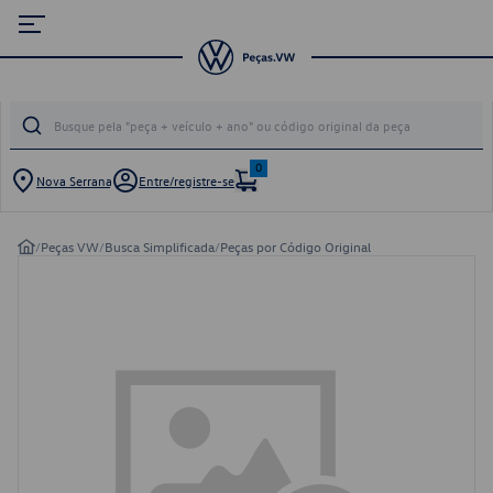
0
Nova Serrana
Entre/registre-se
/
Peças VW
/
Busca Simplificada
/
Peças por Código Original