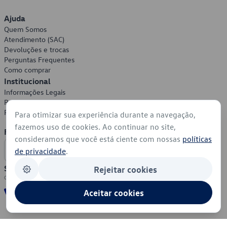
Ajuda
Quem Somos
Atendimento (SAC)
Devoluções e trocas
Perguntas Frequentes
Como comprar
Institucional
Informações Legais
Política de Privacidade
Política de Cookies
Para otimizar sua experiência durante a navegação,
fazemos uso de cookies. Ao continuar no site,
Formas de Pagamento
consideramos que você está ciente com nossas
políticas
de privacidade
.
Segurança
Rejeitar cookies
Aceitar cookies