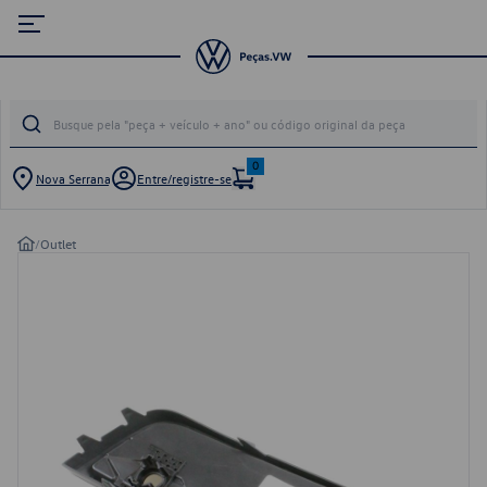
0
Nova Serrana
Entre/registre-se
/
Outlet