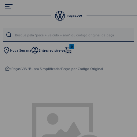
0
Nova Serrana
Entre/registre-se
/
Peças VW
/
Busca Simplificada
/
Peças por Código Original